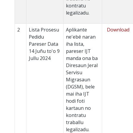
kontratu
legalizadu.
2
Lista Prosesu
Aplikante
Download
Pedidu
ne'ebé naran
Pareser Data
iha lista,
14 Juñu to'o 9
pareser IJT
Jullu 2024
manda ona ba
Diresaun Jeral
Servisu
Migrasaun
(DGSM), bele
mai iha IJT
hodi foti
kartaun no
kontratu
traballu
legalizadu.