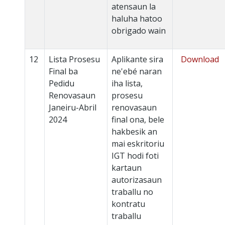
atensaun la
haluha hatoo
obrigado wain
12
Lista Prosesu
Aplikante sira
Download
Final ba
ne'ebé naran
Pedidu
iha lista,
Renovasaun
prosesu
Janeiru-Abril
renovasaun
2024
final ona, bele
hakbesik an
mai eskritoriu
IGT hodi foti
kartaun
autorizasaun
traballu no
kontratu
traballu