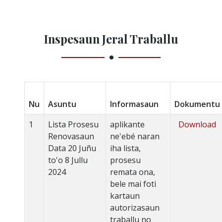
Inspesaun Jeral Traballu
Nu
Asuntu
Informasaun
Dokumentu
1
Lista Prosesu
aplikante
Download
Renovasaun
ne'ebé naran
Data 20 Juñu
iha lista,
to'o 8 Jullu
prosesu
2024
remata ona,
bele mai foti
kartaun
autorizasaun
traballu no