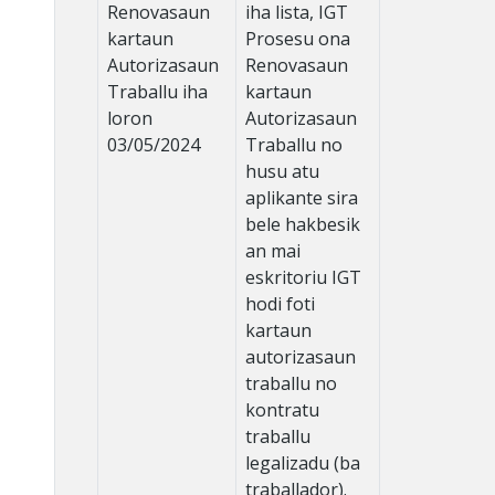
Renovasaun
iha lista, IGT
kartaun
Prosesu ona
Autorizasaun
Renovasaun
Traballu iha
kartaun
loron
Autorizasaun
03/05/2024
Traballu no
husu atu
aplikante sira
bele hakbesik
an mai
eskritoriu IGT
hodi foti
kartaun
autorizasaun
traballu no
kontratu
traballu
legalizadu (ba
traballador).