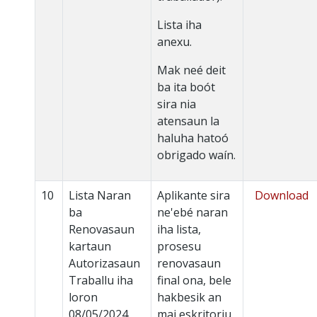
Lista iha
anexu.
Mak neé deit
ba ita boót
sira nia
atensaun la
haluha hatoó
obrigado waín.
10
Lista Naran
Aplikante sira
Download
ba
ne'ebé naran
Renovasaun
iha lista,
kartaun
prosesu
Autorizasaun
renovasaun
Traballu iha
final ona, bele
loron
hakbesik an
08/05/2024
mai eskritoriu