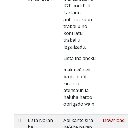
IGT hodi foti
kartaun
autorizasaun
traballu no
kontratu
traballu
legalizadu.
Lista iha anexu
mak neé deit
ba ita boót
sira nia
atensaun la
haluha hatoo
obrigado wain
11
Lista Naran
Aplikante sira
Download
ba
ne'ebé naran